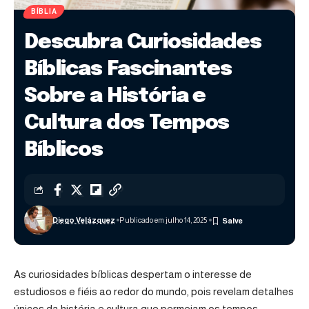
BÍBLIA
Descubra Curiosidades
Bíblicas Fascinantes
Sobre a História e
Cultura dos Tempos
Bíblicos
Diego Velázquez
Publicado em julho 14, 2025
As curiosidades bíblicas despertam o interesse de
estudiosos e fiéis ao redor do mundo, pois revelam detalhes
únicos da história e cultura que permeiam os tempos