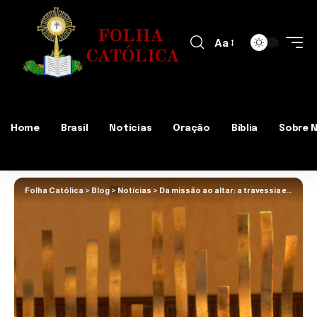
Aa
Home
Brasil
Notícias
Oração
Bíblia
Sobre 
Folha Católica
>
Blog
>
Notícias
>
Da missão ao altar: a travessia espiritual que reacende o debate religioso no Brasil