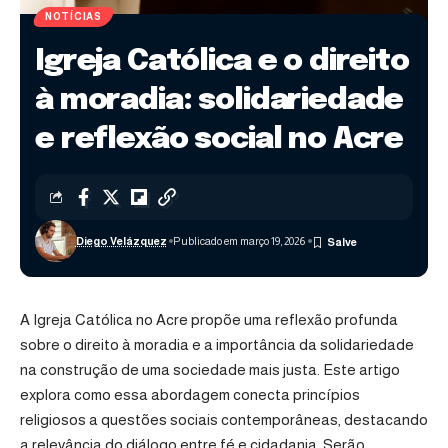
NOTÍCIAS
Igreja Católica e o direito
à moradia: solidariedade
e reflexão social no Acre
Diego Velázquez
Publicado em março 19, 2026
A Igreja Católica no Acre propõe uma reflexão profunda
sobre o direito à moradia e a importância da solidariedade
na construção de uma sociedade mais justa. Este artigo
explora como essa abordagem conecta princípios
religiosos a questões sociais contemporâneas, destacando
a relevância do diálogo entre fé e cidadania. Serão