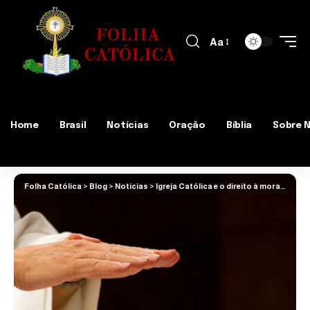
Aa
Home
Brasil
Notícias
Oração
Bíblia
Sobre 
Folha Católica
>
Blog
>
Notícias
>
Igreja Católica e o direito à moradia: solidariedade e reflexão social no Acre