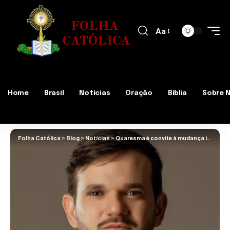
Aa
Home
Brasil
Notícias
Oração
Bíblia
Sobre 
Folha Católica
>
Blog
>
Notícias
>
Quaresma é convite à mudança interior e à renovação da fé, afirma Padre Patrick