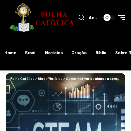
Aa
Home
Brasil
Notícias
Oração
Bíblia
Sobre 
Folha Católica
>
Blog
>
Notícias
>
Como motivar os alunos a aprender? Veja o potencial do ensino STEAM