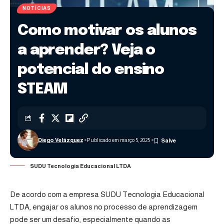
NOTÍCIAS
Como motivar os alunos
a aprender? Veja o
potencial do ensino
STEAM
Diego Velázquez
Publicado em março 5, 2025
SUDU Tecnologia Educacional LTDA
De acordo com a empresa SUDU Tecnologia Educacional
LTDA, engajar os alunos no processo de aprendizagem
pode ser um desafio, especialmente quando as