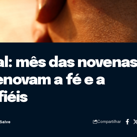
al: mês das novena
enovam a fé e a
iéis
Compartilhar