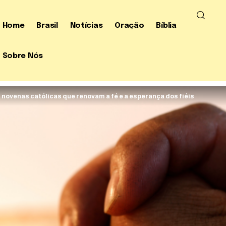
Home
Brasil
Notícias
Oração
Bíblia
Sobre Nós
 novenas católicas que renovam a fé e a esperança dos fiéis