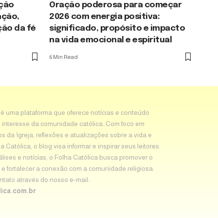
ação
Oração poderosa para começar
ação,
2026 com energia positiva:
ção da fé
significado, propósito e impacto
na vida emocional e espiritual
6 Min Read
 é uma plataforma que oferece notícias e conteúdo
 interesse da comunidade católica. Com foco em
os da Igreja, reflexões e atualizações sobre a vida e
Católica, o blog visa informar e inspirar seus leitores.
álises e notícias, o Folha Católica busca promover o
e fortalecer a conexão com a comunidade religiosa.
tato através do nosso e-mail:
ica.com.br