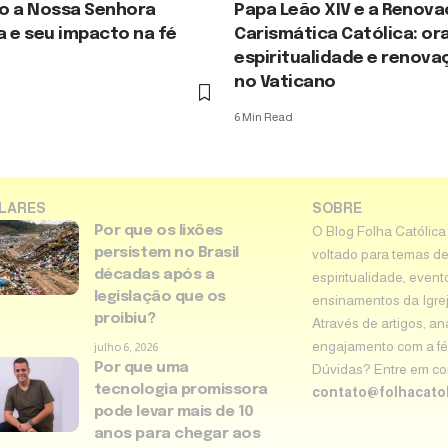
o a Nossa Senhora
Papa Leão XIV e a Renov
 e seu impacto na fé
Carismática Católica: or
espiritualidade e renova
no Vaticano
6 Min Read
LARES
SOBRE
Por que os lixões
O Blog Folha Católica
persistem no Brasil
voltado para temas de
décadas após a
espiritualidade, event
legislação que os
ensinamentos da Igreja 
proibiu?
Através de artigos, an
engajamento com a fé 
julho 6, 2026
Por que uma
Dúvidas? Entre em con
tecnologia promissora
contato@folhacatol
pode levar mais de 10
anos para chegar aos