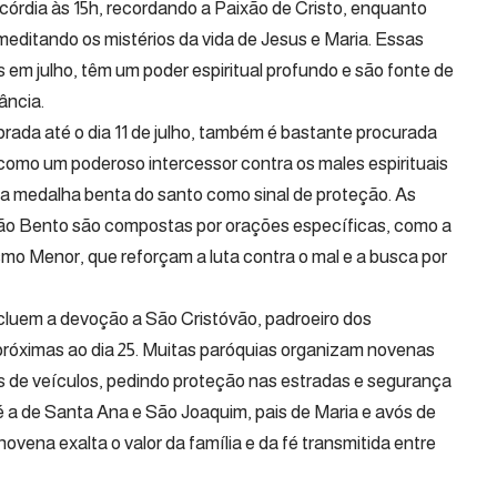
ricórdia às 15h, recordando a Paixão de Cristo, enquanto
editando os mistérios da vida de Jesus e Maria. Essas
 em julho, têm um poder espiritual profundo e são fonte de
ância.
rada até o dia 11 de julho, também é bastante procurada
como um poderoso intercessor contra os males espirituais
a medalha benta do santo como sinal de proteção. As
São Bento são compostas por orações específicas, como a
mo Menor, que reforçam a luta contra o mal e a busca por
cluem a devoção a São Cristóvão, padroeiro dos
próximas ao dia 25. Muitas paróquias organizam novenas
e veículos, pedindo proteção nas estradas e segurança
é a de Santa Ana e São Joaquim, pais de Maria e avós de
novena exalta o valor da família e da fé transmitida entre