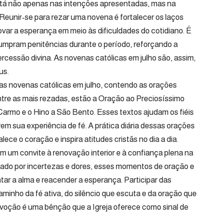
está não apenas nas intenções apresentadas, mas na
Reunir-se para rezar uma novena é fortalecer os laços
novar a esperança em meio às dificuldades do cotidiano. É
mpram penitências durante o período, reforçando a
ercessão divina. As novenas católicas em julho são, assim,
us.
m as novenas católicas em julho, contendo as orações
Entre as mais rezadas, estão a Oração ao Preciosíssimo
rmo e o Hino a São Bento. Esses textos ajudam os fiéis
em sua experiência de fé. A prática diária dessas orações
alece o coração e inspira atitudes cristãs no dia a dia.
m um convite à renovação interior e à confiança plena na
ado por incertezas e dores, esses momentos de oração e
tar a alma e reacender a esperança. Participar das
aminho da fé ativa, do silêncio que escuta e da oração que
evoção é uma bênção que a Igreja oferece como sinal de