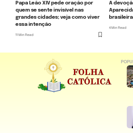
Papa Leão XIV pede oração por
A devoçã
quem se sente invisível nas
Aparecida
grandes cidades; veja como viver
brasileira
essa intenção
4 Min Read
11 Min Read
POPU