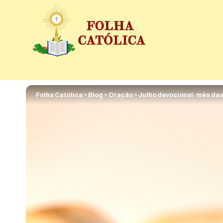
Folha Católica
>
Blog
>
Oração
>
Julho devocional: mês das