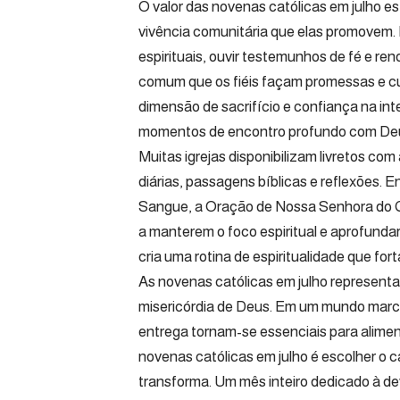
O valor das novenas católicas em julho 
vivência comunitária que elas promovem. 
espirituais, ouvir testemunhos de fé e re
comum que os fiéis façam promessas e cu
dimensão de sacrifício e confiança na int
momentos de encontro profundo com De
Muitas igrejas disponibilizam livretos co
diárias, passagens bíblicas e reflexões. 
Sangue, a Oração de Nossa Senhora do Ca
a manterem o foco espiritual e aprofundar
cria uma rotina de espiritualidade que fort
As novenas católicas em julho representa
misericórdia de Deus. Em um mundo marc
entrega tornam-se essenciais para alimen
novenas católicas em julho é escolher o c
transforma. Um mês inteiro dedicado à d