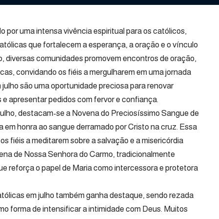
 por uma intensa vivência espiritual para os católicos,
tólicas que fortalecem a esperança, a oração e o vínculo
o, diversas comunidades promovem encontros de oração,
ticas, convidando os fiéis a mergulharem em uma jornada
 julho são uma oportunidade preciosa para renovar
e apresentar pedidos com fervor e confiança.
m julho, destacam-se a Novena do Preciosíssimo Sangue de
a em honra ao sangue derramado por Cristo na cruz. Essa
 os fiéis a meditarem sobre a salvação e a misericórdia
vena de Nossa Senhora do Carmo, tradicionalmente
 que reforça o papel de Maria como intercessora e protetora
atólicas em julho também ganha destaque, sendo rezada
o forma de intensificar a intimidade com Deus. Muitos