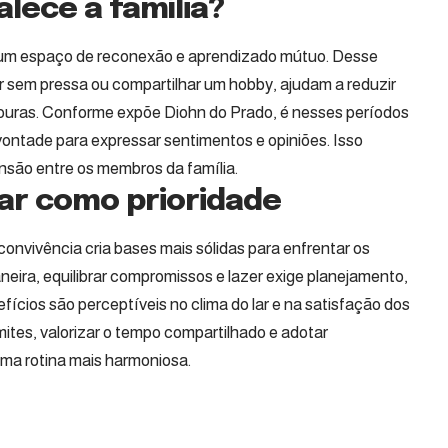
alece a família?
r um espaço de reconexão e aprendizado mútuo. Desse
r sem pressa ou compartilhar um hobby, ajudam a reduzir
ouras. Conforme expõe Diohn do Prado, é nesses períodos
vontade para expressar sentimentos e opiniões. Isso
nsão entre os membros da família.
iar como prioridade
convivência cria bases mais sólidas para enfrentar os
eira, equilibrar compromissos e lazer exige planejamento,
fícios são perceptíveis no clima do lar e na satisfação dos
mites, valorizar o tempo compartilhado e adotar
 uma rotina mais harmoniosa.