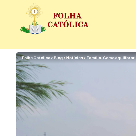
Folha Católica
>
Blog
>
Notícias
>
Família: Como equilibrar