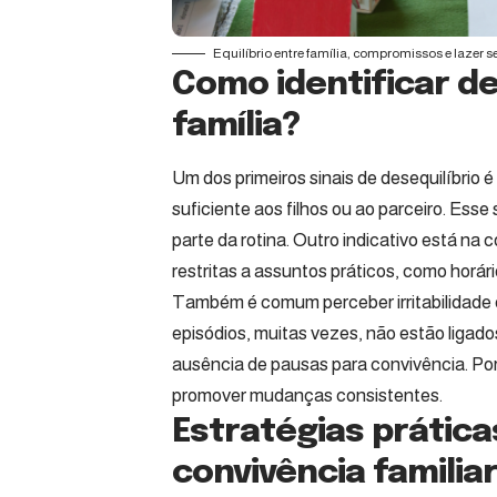
Equilíbrio entre família, compromissos e lazer
Como identificar de
família?
Um dos primeiros sinais de desequilíbrio 
suficiente aos filhos ou ao parceiro. Ess
parte da rotina. Outro indicativo está n
restritas a assuntos práticos, como horár
Também é comum perceber irritabilidade 
episódios, muitas vezes, não estão ligad
ausência de pausas para convivência. Port
promover mudanças consistentes.
Estratégias prátic
convivência familia