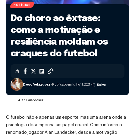
NOTÍCIAS
Do choro ao êxtase:
como a motivação e
resiliência moldam os
craques do futebol
Diego Velázquez
Publicado em julho 11, 2024
Alan Landecker
O futebol não é apenas um esporte, mas uma arena onde a
psicologia desempenha um papel crucial. Como informa o
renomado jogador Alan Landecker, desde a motivação