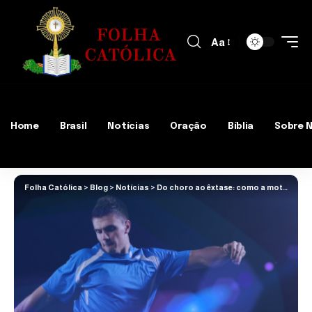
Aa
Home
Brasil
Notícias
Oração
Bíblia
Sobre 
Folha Católica
>
Blog
>
Notícias
>
Do choro ao êxtase: como a motivação e resiliência moldam os craques do futebol