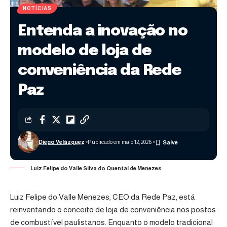
NOTÍCIAS
Entenda a inovação no
modelo de loja de
conveniência da Rede
Paz
Diego Velázquez
Publicado em maio 12, 2026
Luiz Felipe do Valle Silva do Quental de Menezes
Luiz Felipe do Valle Menezes, CEO da Rede Paz, está
reinventando o conceito de loja de conveniência nos postos
de combustível paulistanos. Enquanto o modelo tradicional