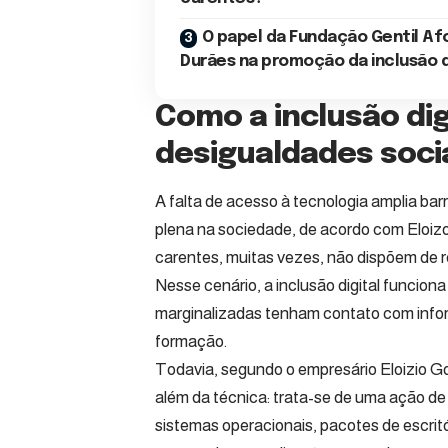
O papel da Fundação Gentil Af
Durães na promoção da inclusão d
Como a inclusão digi
desigualdades soci
A falta de acesso à tecnologia amplia barr
plena na sociedade, de acordo com Elo
carentes, muitas vezes, não dispõem de 
Nesse cenário, a inclusão digital funcio
marginalizadas tenham contato com info
formação.
Todavia, segundo o empresário Eloizio G
além da técnica: trata-se de uma ação de 
sistemas operacionais, pacotes de escrit