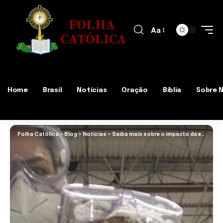
Aa
Home
Brasil
Notícias
Oração
Bíblia
Sobre 
Folha Católica
>
Blog
>
Notícias
>
Saiba mais sobre o impacto da enfermagem na prevenção de complicações em idosos com doenças cardiovasculares, com Nathalia Belletato