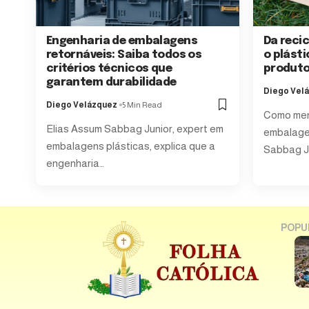
Engenharia de embalagens
Da reci
retornáveis: Saiba todos os
o plásti
critérios técnicos que
produto
garantem durabilidade
Diego Vel
Diego Velázquez
5 Min Read
Como men
Elias Assum Sabbag Junior, expert em
embalagen
embalagens plásticas, explica que a
Sabbag Ju
engenharia…
POPU