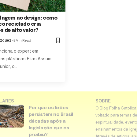
clagem ao design: como
co reciclado cria
s de alto valor?
ázquez
5 Min Read
ciona o expert em
s plásticas Elias Assum
nior, o…
LARES
SOBRE
Por que os lixões
O Blog Folha Católica
persistem no Brasil
voltado para temas de
décadas após a
espiritualidade, event
legislação que os
ensinamentos da Igreja 
proibiu?
Através de artigos, an