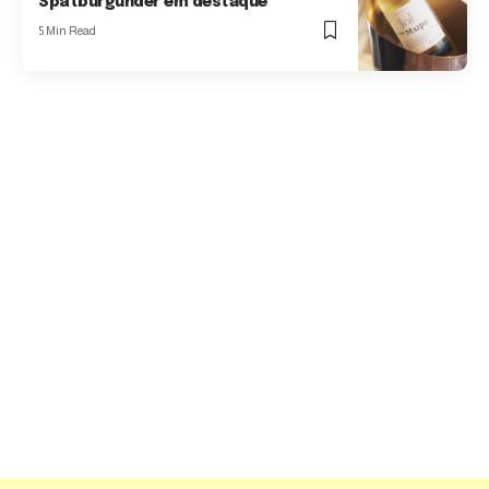
Spätburgunder em destaque
5 Min Read