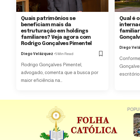
Quais patrimônios se
Qual é o
beneficiam mais da
interna
estruturação em holdings
familia
familiares? Veja agora com
Gonçalv
Rodrigo Gonçalves Pimentel
Diego Vel
Diego Velázquez
5 Min Read
Conforme 
Rodrigo Gonçalves Pimentel,
Gonçalves
advogado, comenta que a busca por
escritóri
maior eficiência na…
POPU