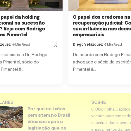
 papel da holding
O papel dos credores na
cional na sucessão
recuperação judicial: Co
r? Veja com Rodrigo
sua influência nas deci
es Pimentel
empresariais
ázquez
6 Min Read
Diego Velázquez
5 Min Read
menciona o Dr. Rodrigo
De acordo com Rodrigo Pime
 Pimentel, sócio do
advogado e sócio do escritór
o Pimentel &…
Pimentel &…
LARES
SOBRE
Por que os lixões
O Blog Folha Católica
persistem no Brasil
voltado para temas de
décadas após a
espiritualidade, event
legislação que os
ensinamentos da Igreja 