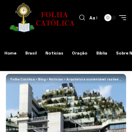
Aa
Home
Brasil
Notícias
Oração
Bíblia
Sobre 
Folha Católica
>
Blog
>
Notícias
>
Arquitetura sustentável: razões para adotar o design ecológico em sua próxima construção