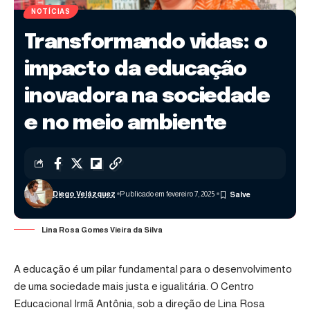
NOTÍCIAS
Transformando vidas: o
impacto da educação
inovadora na sociedade
e no meio ambiente
Diego Velázquez
Publicado em fevereiro 7, 2025
Lina Rosa Gomes Vieira da Silva
A educação é um pilar fundamental para o desenvolvimento
de uma sociedade mais justa e igualitária. O Centro
Educacional Irmã Antônia, sob a direção de Lina Rosa