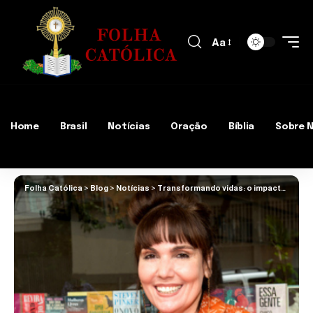
Aa
Home
Brasil
Notícias
Oração
Bíblia
Sobre 
Folha Católica
>
Blog
>
Notícias
>
Transformando vidas: o impacto da educação inovadora na sociedade e no meio ambiente