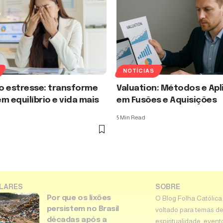
NOTÍCIAS
o estresse: transforme
Valuation: Métodos e Ap
m equilíbrio e vida mais
em Fusões e Aquisições
5 Min Read
LARES
SOBRE
Por que os lixões
O Blog Folha Católica
persistem no Brasil
voltado para temas de
décadas após a
espiritualidade, event