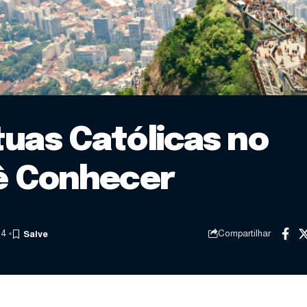
tuas Católicas no
cê Conhecer
24
Compartilhar