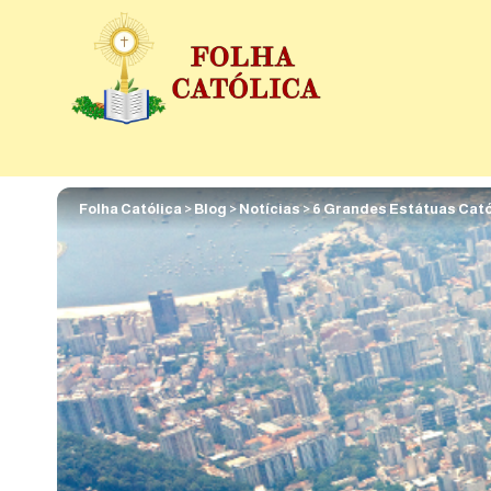
Folha Católica
>
Blog
>
Notícias
>
6 Grandes Estátuas Cató