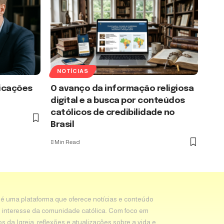
NOTÍCIAS
licações
O avanço da informação religiosa
digital e a busca por conteúdos
católicos de credibilidade no
Brasil
8 Min Read
 é uma plataforma que oferece notícias e conteúdo
 interesse da comunidade católica. Com foco em
os da Igreja, reflexões e atualizações sobre a vida e