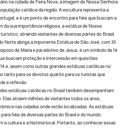
uário na cidade de Feira Nova, a imagem de Nossa Senhora
opulação católica da região. A escultura representa a
rtugal, e é um ponto de encontro para fiéis que buscam a
m da sua importância religiosa, a estátua de Nossa
rístico, atraindo visitantes de diversas partes do Brasil.
do Norte abriga a imponente Estátua de São José, com 30
esposo de Maria e pai adotivo de Jesus, é um símbolo de fé
que buscam proteção e intercessão em questões
014 e, assim como outras grandes estátuas católicas no
ão tanto para os devotos quanto para os turistas que
de e reflexão.
randes estátuas católicas no Brasil também desempenham
. Elas atraem milhões de visitantes todos os anos,
mica nas cidades onde estão localizadas. As estátuas
para fiéis de diversas partes do Brasil e do mundo,
 cultura e a história local. Portanto, ao conhecer essas