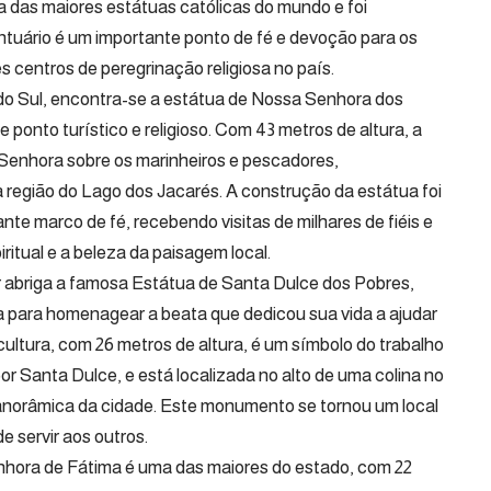
a das maiores estátuas católicas do mundo e foi
tuário é um importante ponto de fé e devoção para os
s centros de peregrinação religiosa no país.
o Sul, encontra-se a estátua de Nossa Senhora dos
onto turístico e religioso. Com 43 metros de altura, a
Senhora sobre os marinheiros e pescadores,
região do Lago dos Jacarés. A construção da estátua foi
te marco de fé, recebendo visitas de milhares de fiéis e
itual e a beleza da paisagem local.
r abriga a famosa Estátua de Santa Dulce dos Pobres,
a para homenagear a beata que dedicou sua vida a ajudar
ultura, com 26 metros de altura, é um símbolo do trabalho
or Santa Dulce, e está localizada no alto de uma colina no
panorâmica da cidade. Este monumento se tornou um local
e servir aos outros.
ora de Fátima é uma das maiores do estado, com 22