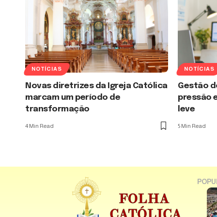
NOTÍCIAS
NOTÍCIAS
Novas diretrizes da Igreja Católica
Gestão d
marcam um período de
pressão e
transformação
leve
4 Min Read
5 Min Read
POPU