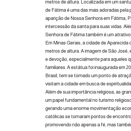
metros de altura. Localizada em um sant
de Fátima é uma das mais adoradas pela p
aparição de Nossa Senhora em Fátima, Po
intercessão da santa para suas vidas. Alé
Senhora de Fátima também é um atrativo tu
Em Minas Gerais, a cidade de Aparecida 
metros de altura. A imagem de São José, 
e devoção, especialmente para aqueles 
familiares. A estátua foi inaugurada em 2
Brasil, tem se tornado um ponto de atraç
visitam a cidade em busca de espiritualida
Além de sua importância religiosa, as g
um papel fundamental no turismo religioso
gerando uma enorme movimentação econô
católicas se tornaram pontos de encontro 
promovendo não apenas a fé, mas também a