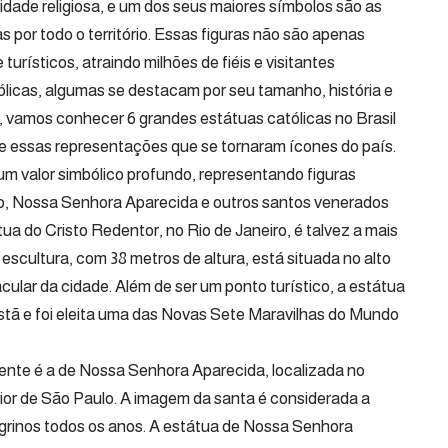
idade religiosa, e um dos seus maiores símbolos são as
 por todo o território. Essas figuras não são apenas
turísticos, atraindo milhões de fiéis e visitantes
ólicas, algumas se destacam por seu tamanho, história e
go, vamos conhecer 6 grandes estátuas católicas no Brasil
e essas representações que se tornaram ícones do país.
um valor simbólico profundo, representando figuras
sto, Nossa Senhora Aparecida e outros santos venerados
tua do Cristo Redentor, no Rio de Janeiro, é talvez a mais
scultura, com 38 metros de altura, está situada no alto
ular da cidade. Além de ser um ponto turístico, a estátua
istã e foi eleita uma das Novas Sete Maravilhas do Mundo
ente é a de Nossa Senhora Aparecida, localizada no
rior de São Paulo. A imagem da santa é considerada a
regrinos todos os anos. A estátua de Nossa Senhora