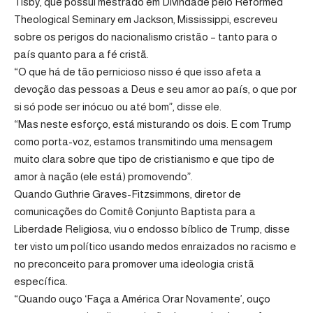
Tisby, que possui mestrado em Divindade pelo Reformed
Theological Seminary em Jackson, Mississippi, escreveu
sobre os perigos do nacionalismo cristão – tanto para o
país quanto para a fé cristã.
“O que há de tão pernicioso nisso é que isso afeta a
devoção das pessoas a Deus e seu amor ao país, o que por
si só pode ser inócuo ou até bom”, disse ele.
“Mas neste esforço, está misturando os dois. E com Trump
como porta-voz, estamos transmitindo uma mensagem
muito clara sobre que tipo de cristianismo e que tipo de
amor à nação (ele está) promovendo”.
Quando Guthrie Graves-Fitzsimmons, diretor de
comunicações do Comitê Conjunto Baptista para a
Liberdade Religiosa, viu o endosso bíblico de Trump, disse
ter visto um político usando medos enraizados no racismo e
no preconceito para promover uma ideologia cristã
específica.
“Quando ouço ‘Faça a América Orar Novamente’, ouço