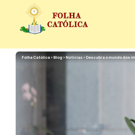
Folha Católica
>
Blog
>
Notícias
>
Descubra o mundo dos imó