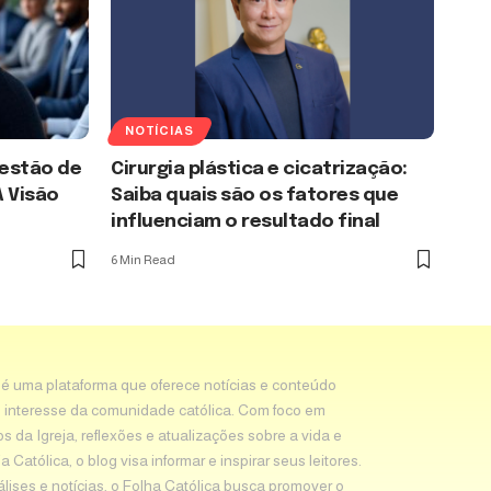
NOTÍCIAS
Gestão de
Cirurgia plástica e cicatrização:
A Visão
Saiba quais são os fatores que
influenciam o resultado final
6 Min Read
 é uma plataforma que oferece notícias e conteúdo
 interesse da comunidade católica. Com foco em
os da Igreja, reflexões e atualizações sobre a vida e
Católica, o blog visa informar e inspirar seus leitores.
álises e notícias, o Folha Católica busca promover o