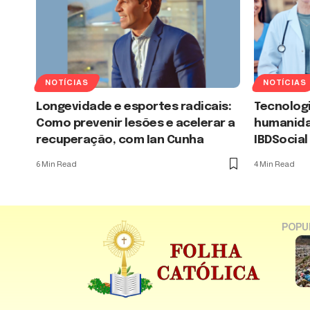
NOTÍCIAS
NOTÍCIAS
Longevidade e esportes radicais:
Tecnologi
Como prevenir lesões e acelerar a
humanida
recuperação, com Ian Cunha
IBDSocial
6 Min Read
4 Min Read
POPU