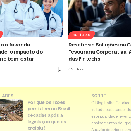
NOTÍCIAS
a a favor da
Desafios e Soluções na 
de: o impacto do
Tesouraria Corporativa: 
 no bem-estar
das Fintechs
6 Min Read
LARES
SOBRE
Por que os lixões
O Blog Folha Católica
persistem no Brasil
voltado para temas de
décadas após a
espiritualidade, event
legislação que os
ensinamentos da Igreja 
proibiu?
Através de artigos, an